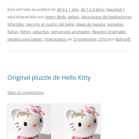
Esta entrada se publicó en
de 0 a 1 año
,
de 1 a 3 años
,
Navidad
y
está etiquetada con
Angry Birds
,
bebes
,
decoracion de habitaciones
infantiles
,
decorar el cuarto del bebé
,
ideas de regalos
,
juguetes
,
Niñas
,
Niños
,
peluches
,
personajes animados
,
Regalos Originales
,
regalos para bebes
,
Videojuegos
en
5 noviembre, 2010
por
Babygift
.
Original pluzzle de Hello Kitty
Deja un comentario