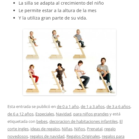
La silla se adapta al crecimiento del niño
Le permite estar a la altura de la mes
Y la utiliza gran parte de su vida.
Esta entrada se publicó en
de 0 a 1 año
,
de 1 a 3 años
,
de 3 a 6 años
,
de 6 a 12 años
,
Especiales
,
Navidad
,
para niños grandes
y está
etiquetada con
bebes
,
decoracion de habitaciones infantiles
,
El
corte ingles
,
ideas de regalos
,
Niñas
,
Niños
,
Prenatal
,
regalo
novedosos
,
regalos de navidad
,
Regalos Originales
,
regalos para