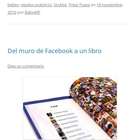
bebes
,
regalos prácticos
,
Stokke
,
Tripp Trapp
en
19 noviembre,
2010
por
Babygift
.
Del muro de Facebook a un libro
Deja un comentario