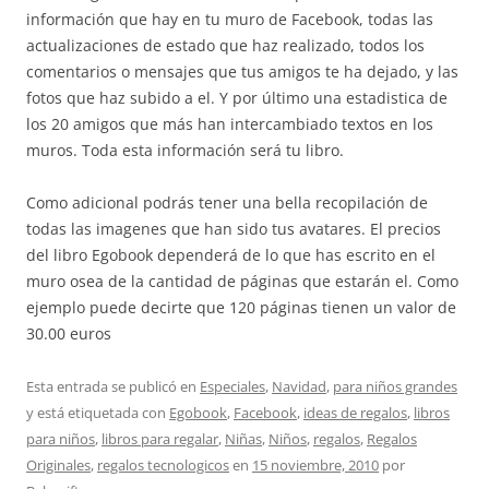
información que hay en tu muro de Facebook, todas las
actualizaciones de estado que haz realizado, todos los
comentarios o mensajes que tus amigos te ha dejado, y las
fotos que haz subido a el. Y por último una estadistica de
los 20 amigos que más han intercambiado textos en los
muros. Toda esta información será tu libro.
Como adicional podrás tener una bella recopilación de
todas las imagenes que han sido tus avatares. El precios
del libro Egobook dependerá de lo que has escrito en el
muro osea de la cantidad de páginas que estarán el. Como
ejemplo puede decirte que 120 páginas tienen un valor de
30.00 euros
Esta entrada se publicó en
Especiales
,
Navidad
,
para niños grandes
y está etiquetada con
Egobook
,
Facebook
,
ideas de regalos
,
libros
para niños
,
libros para regalar
,
Niñas
,
Niños
,
regalos
,
Regalos
Originales
,
regalos tecnologicos
en
15 noviembre, 2010
por