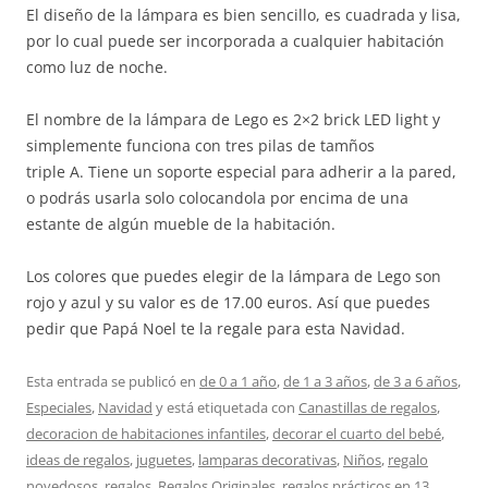
El diseño de la lámpara es bien sencillo, es cuadrada y lisa,
por lo cual puede ser incorporada a cualquier habitación
como luz de noche.
El nombre de la lámpara de Lego es 2×2 brick LED light y
simplemente funciona con tres pilas de tamños
triple A. Tiene un soporte especial para adherir a la pared,
o podrás usarla solo colocandola por encima de una
estante de algún mueble de la habitación.
Los colores que puedes elegir de la lámpara de Lego son
rojo y azul y su valor es de 17.00 euros. Así que puedes
pedir que Papá Noel te la regale para esta Navidad.
Esta entrada se publicó en
de 0 a 1 año
,
de 1 a 3 años
,
de 3 a 6 años
,
Especiales
,
Navidad
y está etiquetada con
Canastillas de regalos
,
decoracion de habitaciones infantiles
,
decorar el cuarto del bebé
,
ideas de regalos
,
juguetes
,
lamparas decorativas
,
Niños
,
regalo
novedosos
,
regalos
,
Regalos Originales
,
regalos prácticos
en
13