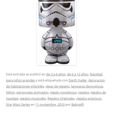
Esta entrada se publicó en
de 3 a 6 años
,
de 6 a 12 años
,
Navidad
,
para niños grandes
y está etiquetada con
Darth Vader
,
decoracion
de habitaciones infantiles
,
ideas de regalos
,
lamparas decorativas
,
Niños
,
personajes animados
,
regalo novedosos
,
regalos
,
regalos de
navidad
,
regalos musicales
,
Regalos Originales
,
regalos prácticos
,
Star Wars Series
en
11 noviembre, 2010
por
Babygift
.