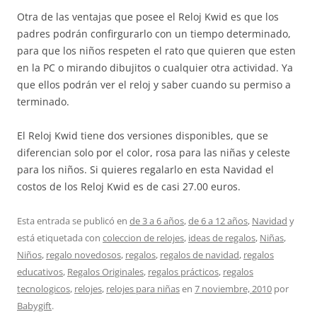
Otra de las ventajas que posee el Reloj Kwid es que los
padres podrán confirgurarlo con un tiempo determinado,
para que los niños respeten el rato que quieren que esten
en la PC o mirando dibujitos o cualquier otra actividad. Ya
que ellos podrán ver el reloj y saber cuando su permiso a
terminado.
El Reloj Kwid tiene dos versiones disponibles, que se
diferencian solo por el color, rosa para las niñas y celeste
para los niños. Si quieres regalarlo en esta Navidad el
costos de los Reloj Kwid es de casi 27.00 euros.
Esta entrada se publicó en
de 3 a 6 años
,
de 6 a 12 años
,
Navidad
y
está etiquetada con
coleccion de relojes
,
ideas de regalos
,
Niñas
,
Niños
,
regalo novedosos
,
regalos
,
regalos de navidad
,
regalos
educativos
,
Regalos Originales
,
regalos prácticos
,
regalos
tecnologicos
,
relojes
,
relojes para niñas
en
7 noviembre, 2010
por
Babygift
.