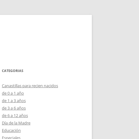
CATEGORIAS
Canastillas para recien nacidos
de 0 a 1 año
de 1 a 3 años
de 3 a 6 años
de 6 a 12 años
Día de la Madre
Educación
Especiales