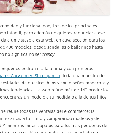
omodidad y funcionalidad, tres de los principales
ado infantil, pero además no quieres renunciar a ese
 dale un vistazo a esta web, en cuya sección para los
e 400 modelos, desde sandalias o bailarinas hasta
o no significa no ser
trendy
.
 pequeños podrán ir a la última y con primeras
patos Garvalín en Shoespanish
, toda una muestra de
cesidades de nuestros hijos y con diseños modernos y
ltimas tendencias. La web reúne más de 140 productos
encuentras un modelo a tu medida o a la de tus hijos.
ine reúne todas las ventajas del e-commerce: la
n horarios, a tu ritmo y comparando modelos y de
no? Y mientras miras zapatos para los más pequeños de
istazo a su sección para mujer o a su apartado de