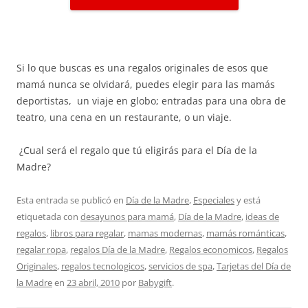
Si lo que buscas es una regalos originales de esos que
mamá nunca se olvidará, puedes elegir para las mamás
deportistas, un viaje en globo; entradas para una obra de
teatro, una cena en un restaurante, o un viaje.
¿Cual será el regalo que tú eligirás para el Día de la
Madre?
Esta entrada se publicó en
Día de la Madre
,
Especiales
y está
etiquetada con
desayunos para mamá
,
Día de la Madre
,
ideas de
regalos
,
libros para regalar
,
mamas modernas
,
mamás románticas
,
regalar ropa
,
regalos Día de la Madre
,
Regalos economicos
,
Regalos
Originales
,
regalos tecnologicos
,
servicios de spa
,
Tarjetas del Día de
la Madre
en
23 abril, 2010
por
Babygift
.