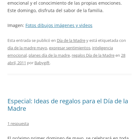
emocional y el conocimiento de las propias emociones.
Este domingo, disfruta del sabor de la familia.
Imagen:
Fotos dibujos imágenes y videos
Esta entrada se publicó en
Día de la Madre
y está etiquetada con
día de la madre mayo
,
expresar sentimientos
,
inteligencia
emocional
,
planes día de la madre
,
regalos Día de la Madre
en
28
abril, 2011
por
Babygift
.
Especial: Ideas de regalos para el Día de la
Madre
1 respuesta
El próximo primer domingo de mayo, se celebrará en toda