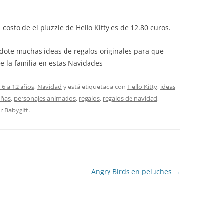
.
costo de el pluzzle de Hello Kitty es de 12.80 euros.
dote muchas ideas de regalos originales para que
de la familia en estas Navidades
 6 a 12 años
,
Navidad
y está etiquetada con
Hello Kitty
,
ideas
iñas
,
personajes animados
,
regalos
,
regalos de navidad
,
r
Babygift
.
Angry Birds en peluches
→