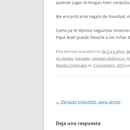
quieran jugar lo tengan bien cerquita
Me encantó este regalo de Navidad, el 
Como ya te dijimos seguimos mostran
Papá Noel puede llevarle a los niños 
Esta entrada se publicó en
de 3 a 6 años
,
de
de regalos
,
juguetes
,
juguetes didácticos
,
N
Regalos Originales
en
3 noviembre, 2010
po
Navegación
←
Parques infantiles, para armar
de
entradas
Deja una respuesta