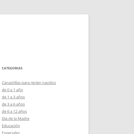
CATEGORIAS
Canastillas para recien nacidos
de 0 a 1 año
de 1 a 3 años
de 3 a 6 años
de 6 a 12 años
Día de la Madre
Educación
Especiales