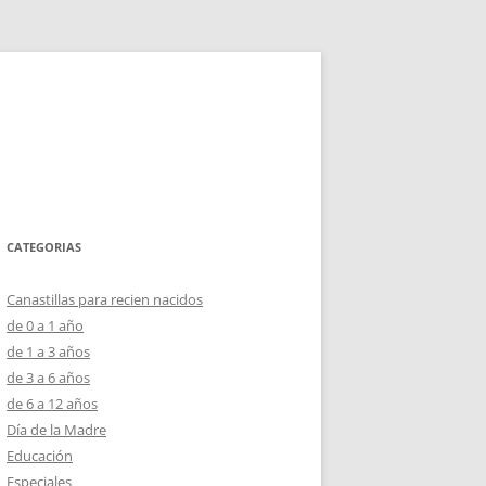
CATEGORIAS
Canastillas para recien nacidos
de 0 a 1 año
de 1 a 3 años
de 3 a 6 años
de 6 a 12 años
Día de la Madre
Educación
Especiales