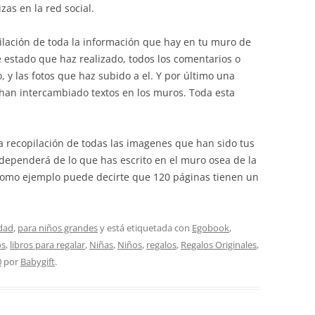
izas en la red social.
pilación de toda la información que hay en tu muro de
e estado que haz realizado, todos los comentarios o
 y las fotos que haz subido a el. Y por último una
 han intercambiado textos en los muros. Toda esta
a recopilación de todas las imagenes que han sido tus
k dependerá de lo que has escrito en el muro osea de la
Como ejemplo puede decirte que 120 páginas tienen un
dad
,
para niños grandes
y está etiquetada con
Egobook
,
os
,
libros para regalar
,
Niñas
,
Niños
,
regalos
,
Regalos Originales
,
0
por
Babygift
.