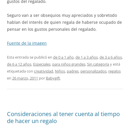
gustos del regalado.
Seguro van a ser obsequios muy apreciados y sobretodo
hablan del interés de quien regala de haberse ocupado de
pensar en los gustos personales del regalado.
Fuente de la imagen
Esta entrada se publicó en
de 0 a 1 año
,
de 1 a 3 años
,
de 3 a 6 años
,
de 6 a 12 años
,
Especiales
,
para niños grandes
,
Sin categoría
y está
etiquetada con
creatividad
,
Niños
,
padres
,
personalizados
,
regalos
en
26 marzo, 2011
por
Babygift
.
Consideraciones al tener cuenta al tiempo
de hacer un regalo