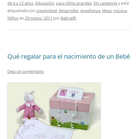
de 6 a 12 años
,
Educación
,
para niños grandes
,
Sin categoría
y está
etiquetada con
creatividad
,
desarrollar
,
enseñanza
,
ideas
,
música
,
Niños
en
29 marzo, 2011
por
Babygift
.
Qué regalar para el nacimiento de un Bebé
Deja un comentario