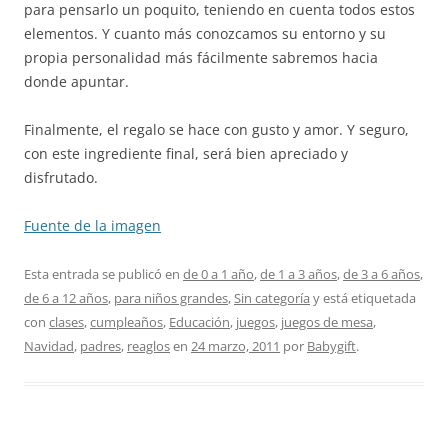
para pensarlo un poquito, teniendo en cuenta todos estos
elementos. Y cuanto más conozcamos su entorno y su
propia personalidad más fácilmente sabremos hacia
donde apuntar.
Finalmente, el regalo se hace con gusto y amor. Y seguro,
con este ingrediente final, será bien apreciado y
disfrutado.
Fuente de la imagen
Esta entrada se publicó en
de 0 a 1 año
,
de 1 a 3 años
,
de 3 a 6 años
,
de 6 a 12 años
,
para niños grandes
,
Sin categoría
y está etiquetada
con
clases
,
cumpleaños
,
Educación
,
juegos
,
juegos de mesa
,
Navidad
,
padres
,
reaglos
en
24 marzo, 2011
por
Babygift
.