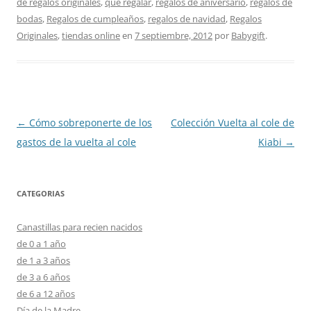
de regalos originales
,
qué regalar
,
regalos de aniversario
,
regalos de
bodas
,
Regalos de cumpleaños
,
regalos de navidad
,
Regalos
Originales
,
tiendas online
en
7 septiembre, 2012
por
Babygift
.
Navegación
←
Cómo sobreponerte de los
Colección Vuelta al cole de
de
gastos de la vuelta al cole
Kiabi
→
entradas
CATEGORIAS
Canastillas para recien nacidos
de 0 a 1 año
de 1 a 3 años
de 3 a 6 años
de 6 a 12 años
Día de la Madre