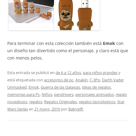
Para terminar con esta colección también está
Emok
con
un diseño tan divertido como el personaje, y claro está que
con menos pelos.
Esta entrada se publicó en
de 6 a 12 años
,
para niños grandes
y
está etiquetada con
accesorios de pc
,
Anakin
,
C-3Po
,
Darth Vader
Unmasked
,
Emok
,
Guerra de las Galaxias
,
ideas de regalos
,
memorias para Pc
,
Niños
,
pendrivers
,
personajes animados
,
regalo
novedosos
,
regalos
,
Regalos Originales
,
regalos tecnologicos
,
Star
Wars Series
en
21 mayo, 2010
por
Babygift
.