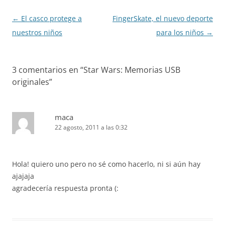
Navegación
←
El casco protege a
FingerSkate, el nuevo deporte
de
nuestros niños
para los niños
→
entradas
3 comentarios en “
Star Wars: Memorias USB
originales
”
maca
22 agosto, 2011 a las 0:32
Hola! quiero uno pero no sé como hacerlo, ni si aún hay
ajajaja
agradecería respuesta pronta (: