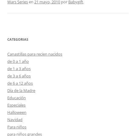
Wars Series
en
21 mayo, 2010
por
Babygift
.
CATEGORIAS
Canastillas para recien nacidos
de 0 a 1 año
de 1 a 3 años
de 3 a 6 años
de 6 a 12 años
Día de la Madre
Educación
Especiales
Halloween
Navidad
Para niños
para niños grandes