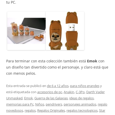
tu PC.
Para terminar con esta colección también está
Emok
con
un diseño tan divertido como el personaje, y claro está que
con menos pelos.
Esta entrada se publicó en
de 6 a 12 años
,
para niños grandes
y
está etiquetada con
accesorios de pc
,
Anakin
,
C-3Po
,
Darth Vader
Unmasked
,
Emok
,
Guerra de las Galaxias
,
ideas de regalos
,
memorias para Pc
,
Niños
,
pendrivers
,
personajes animados
,
regalo
novedosos
,
regalos
,
Regalos Originales
,
regalos tecnologicos
,
Star