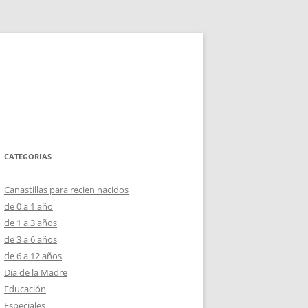
CATEGORIAS
Canastillas para recien nacidos
de 0 a 1 año
de 1 a 3 años
de 3 a 6 años
de 6 a 12 años
Día de la Madre
Educación
Especiales