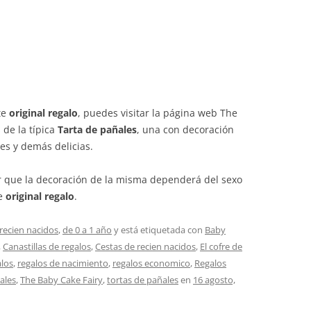
te
original regalo
, puedes visitar la página web The
de la típica
Tarta de pañales
, una con decoración
es y demás delicias.
r que la decoración de la misma dependerá del sexo
te
original regalo
.
 recien nacidos
,
de 0 a 1 año
y está etiquetada con
Baby
,
Canastillas de regalos
,
Cestas de recien nacidos
,
El cofre de
alos
,
regalos de nacimiento
,
regalos economico
,
Regalos
ales
,
The Baby Cake Fairy
,
tortas de pañales
en
16 agosto,