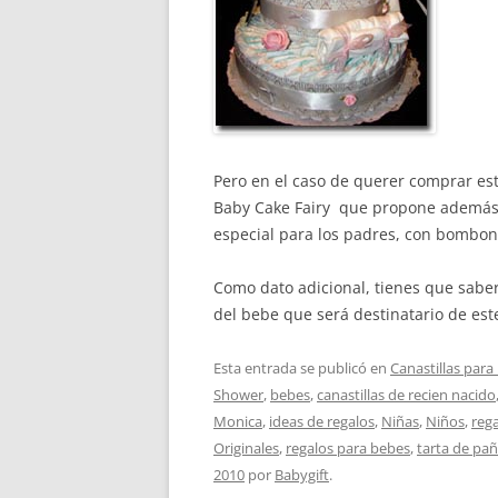
Pero en el caso de querer comprar es
Baby Cake Fairy que propone además 
especial para los padres, con bombon
Como dato adicional, tienes que sabe
del bebe que será destinatario de es
Esta entrada se publicó en
Canastillas para
Shower
,
bebes
,
canastillas de recien nacido
Monica
,
ideas de regalos
,
Niñas
,
Niños
,
reg
Originales
,
regalos para bebes
,
tarta de pañ
2010
por
Babygift
.