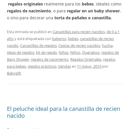
regalos originales
realmente para los
bebes
, ideales como
regalos de nacimiento
, o para
regalar en un baby shower
,
o sino para decorar una
torta de pañales o canastilla.
Esta entrada se publicó en
Canastillas para recien nacidos
,
de 0 a 1
año
y está etiquetada con
baberos
,
bebes
,
canastillas de recien
nacido
,
Canastillas de regalos
,
Cestas de recien nacidos
,
hucha
,
ideas de regalos
,
kit de regalo
,
Niñas
,
Niños
,
Queraboo
,
regalos de
Bavy Shower
,
regalos de nacimiento
,
Regalos Originales
,
regalos
para bebes
,
regalos prácticos
,
tiendas
en
11 mayo, 2010
por
Babygift
.
El peluche ideal para la canastilla de recien
nacido