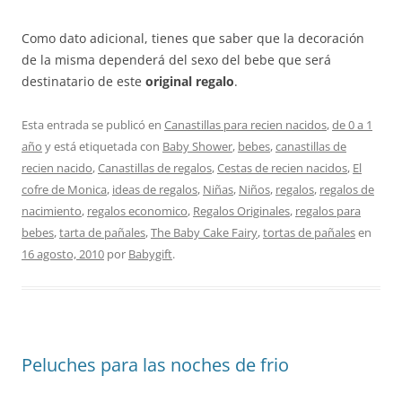
Como dato adicional, tienes que saber que la decoración
de la misma dependerá del sexo del bebe que será
destinatario de este
original regalo
.
Esta entrada se publicó en
Canastillas para recien nacidos
,
de 0 a 1
año
y está etiquetada con
Baby Shower
,
bebes
,
canastillas de
recien nacido
,
Canastillas de regalos
,
Cestas de recien nacidos
,
El
cofre de Monica
,
ideas de regalos
,
Niñas
,
Niños
,
regalos
,
regalos de
nacimiento
,
regalos economico
,
Regalos Originales
,
regalos para
bebes
,
tarta de pañales
,
The Baby Cake Fairy
,
tortas de pañales
en
16 agosto, 2010
por
Babygift
.
Peluches para las noches de frio