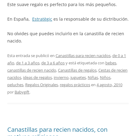
Este suave regalo es perfecto para los más pequeños.
En España,
Estratègic
es la responsable de su dictribución.
No olvides que puedes incluirlo en la canastilla de recien
nacido.
Esta entrada se publicó en
Canastillas para recien nacidos
,
de 0 a 1
año
,
de 1 a 3 años
,
de 3 a 6 años
y está etiquetada con
bebes
,
canastillas de recien nacido
,
Canastillas de regalos
,
Cestas de recien
nacidos
,
ideas de regalos
,
invierno
,
juguetes
,
Niñas
,
Niños
,
peluches
,
Regalos Originales
,
regalos prácticos
en
4 agosto, 2010
por
Babygift
.
Canastillas para recien nacidos, con