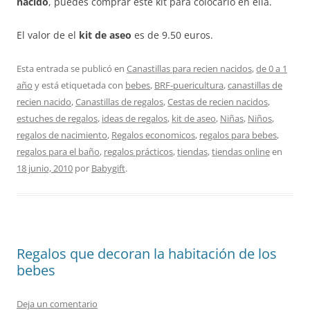
nacido
, puedes comprar este kit para colocarlo en ella.
El valor de el
kit de aseo
es de 9.50 euros.
Esta entrada se publicó en
Canastillas para recien nacidos
,
de 0 a 1
año
y está etiquetada con
bebes
,
BRF-puericultura
,
canastillas de
recien nacido
,
Canastillas de regalos
,
Cestas de recien nacidos
,
estuches de regalos
,
ideas de regalos
,
kit de aseo
,
Niñas
,
Niños
,
regalos de nacimiento
,
Regalos economicos
,
regalos para bebes
,
regalos para el baño
,
regalos prácticos
,
tiendas
,
tiendas online
en
18 junio, 2010
por
Babygift
.
Regalos que decoran la habitación de los
bebes
Deja un comentario