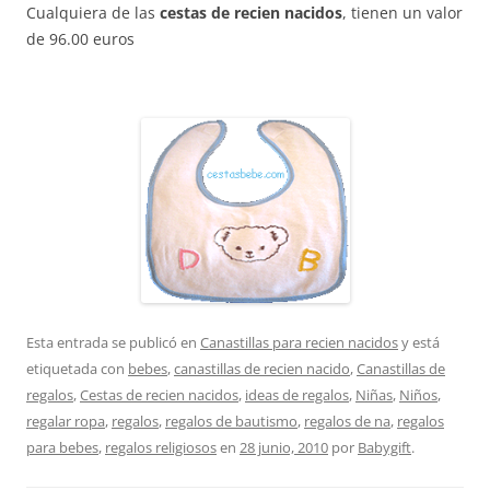
Cualquiera de las
cestas de recien nacidos
, tienen un valor
de 96.00 euros
Esta entrada se publicó en
Canastillas para recien nacidos
y está
etiquetada con
bebes
,
canastillas de recien nacido
,
Canastillas de
regalos
,
Cestas de recien nacidos
,
ideas de regalos
,
Niñas
,
Niños
,
regalar ropa
,
regalos
,
regalos de bautismo
,
regalos de na
,
regalos
para bebes
,
regalos religiosos
en
28 junio, 2010
por
Babygift
.