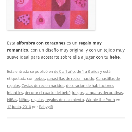
Esta
alfombra con corazones
es un
regalo muy
romantico
, con un diseño muy original y con un tejido muy
suave ideal para acostarte sobre ella a jugar con tu
bebe
.
Esta entrada se publicó en
de 0 a 1 año
,
de 1 a 3 años
y está
etiquetada con
bebes
,
canastillas de recien nacido
,
Canastillas de
regalos
,
Cestas de recien nacidos
,
decoracion de habitaciones
infantiles
,
decorar el cuarto del bebé
,
juegos
,
lamparas decorativas
,
Niñas
,
Niños
,
regalos
,
regalos de nacimiento
,
Winnie the Pooh
en
12 junio, 2010
por
Babygift
.