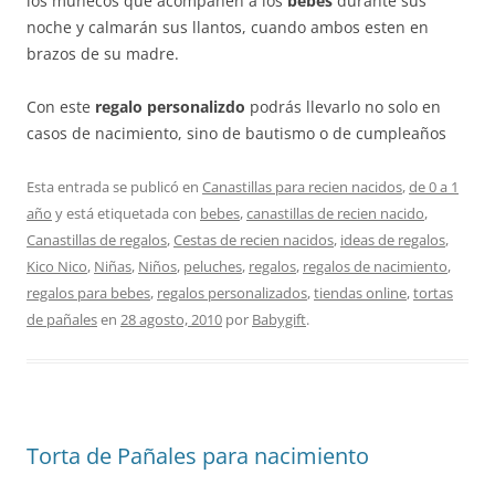
los muñecos que acompañen a los
bebes
durante sus
noche y calmarán sus llantos, cuando ambos esten en
brazos de su madre.
Con este
regalo personalizdo
podrás llevarlo no solo en
casos de nacimiento, sino de bautismo o de cumpleaños
Esta entrada se publicó en
Canastillas para recien nacidos
,
de 0 a 1
año
y está etiquetada con
bebes
,
canastillas de recien nacido
,
Canastillas de regalos
,
Cestas de recien nacidos
,
ideas de regalos
,
Kico Nico
,
Niñas
,
Niños
,
peluches
,
regalos
,
regalos de nacimiento
,
regalos para bebes
,
regalos personalizados
,
tiendas online
,
tortas
de pañales
en
28 agosto, 2010
por
Babygift
.
Torta de Pañales para nacimiento