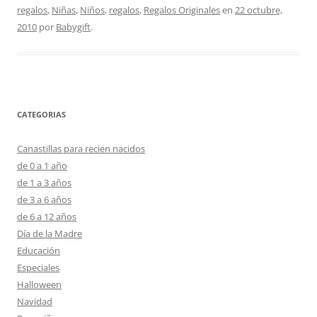
regalos
,
Niñas
,
Niños
,
regalos
,
Regalos Originales
en
22 octubre,
2010
por
Babygift
.
CATEGORIAS
Canastillas para recien nacidos
de 0 a 1 año
de 1 a 3 años
de 3 a 6 años
de 6 a 12 años
Día de la Madre
Educación
Especiales
Halloween
Navidad