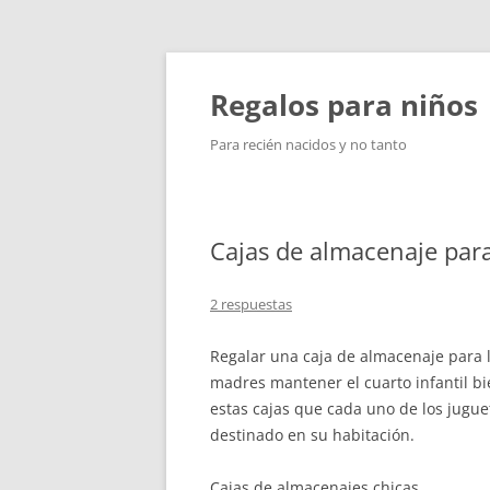
Saltar
al
contenido
Regalos para niños
Para recién nacidos y no tanto
Cajas de almacenaje para 
2 respuestas
Regalar una caja de almacenaje para la
madres mantener el cuarto infantil bi
estas cajas que cada uno de los juguet
destinado en su habitación.
Cajas de almacenajes chicas