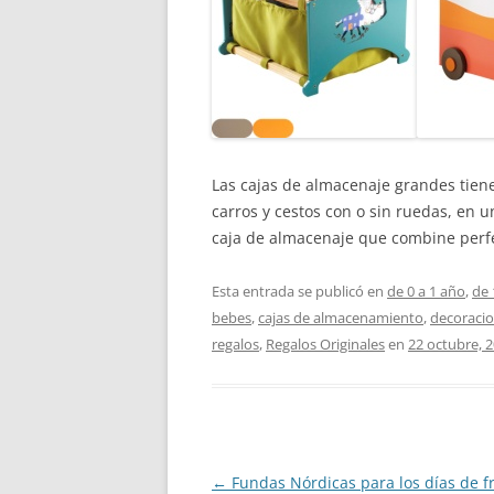
Las cajas de almacenaje grandes tien
carros y cestos con o sin ruedas, en 
caja de almacenaje que combine perfec
Esta entrada se publicó en
de 0 a 1 año
,
de 
bebes
,
cajas de almacenamiento
,
decoracio
regalos
,
Regalos Originales
en
22 octubre, 
Navegación
←
Fundas Nórdicas para los días de fr