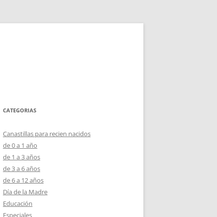
CATEGORIAS
Canastillas para recien nacidos
de 0 a 1 año
de 1 a 3 años
de 3 a 6 años
de 6 a 12 años
Día de la Madre
Educación
Especiales