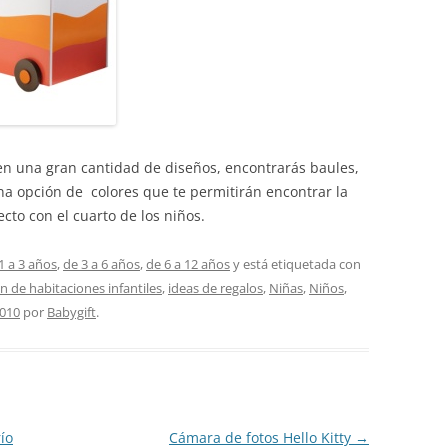
en una gran cantidad de diseños, encontrarás baules,
una opción de colores que te permitirán encontrar la
to con el cuarto de los niños.
1 a 3 años
,
de 3 a 6 años
,
de 6 a 12 años
y está etiquetada con
n de habitaciones infantiles
,
ideas de regalos
,
Niñas
,
Niños
,
2010
por
Babygift
.
ío
Cámara de fotos Hello Kitty
→