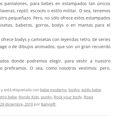
s pantalones, para bebes en estampados tan únicos
laveras, reptil, escocés o estilo militar. O sea, tenemos
stro pequeñazo. Pero, no sólo ofrece estos estampados
isetas, baberos, gorros, bodys o en mantas para el
s ofrece bodys y camisetas con leyendas retro, de series
ntage o de dibujos animados, que son un gran recuerdo
dos donde podremos elegir, para vestir a nuestro
prefiramos. O sea, como nosotros vestimos; pero,
y está etiquetada con
bebe moderno
,
bodys
,
estilo bebe
,
etro bebe
,
Nordic Kids
,
punky
,
Rock your body
,
Ropa
28 diciembre, 2010
por
Babygift
.