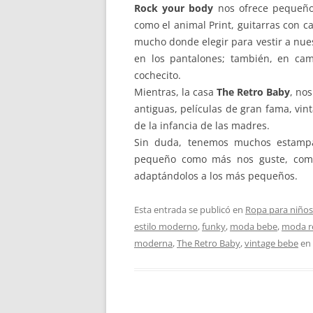
Rock your body
nos ofrece pequeño
como el animal Print, guitarras con ca
mucho donde elegir para vestir a nue
en los pantalones; también, en cam
cochecito.
Mientras, la casa
The Retro Baby
, no
antiguas, películas de gran fama, vi
de la infancia de las madres.
Sin duda, tenemos muchos estampa
pequeño como más nos guste, como 
adaptándolos a los más pequeños.
Esta entrada se publicó en
Ropa para niños
estilo moderno
,
funky
,
moda bebe
,
moda r
moderna
,
The Retro Baby
,
vintage bebe
en