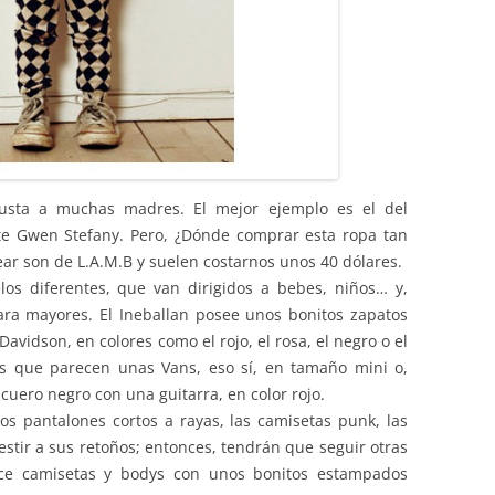
sta a muchas madres. El mejor ejemplo es el del
te Gwen Stefany. Pero, ¿Dónde comprar esta ropa tan
ar son de L.A.M.B y suelen costarnos unos 40 dólares.
s diferentes, que van dirigidos a bebes, niños… y,
ra mayores. El Ineballan posee unos bonitos zapatos
Davidson, en colores como el rojo, el rosa, el negro o el
 que parecen unas Vans, eso sí, en tamaño mini o,
uero negro con una guitarra, en color rojo.
s pantalones cortos a rayas, las camisetas punk, las
vestir a sus retoños; entonces, tendrán que seguir otras
ece camisetas y bodys con unos bonitos estampados