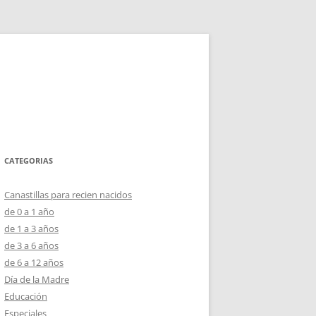
CATEGORIAS
Canastillas para recien nacidos
de 0 a 1 año
de 1 a 3 años
de 3 a 6 años
de 6 a 12 años
Día de la Madre
Educación
Especiales