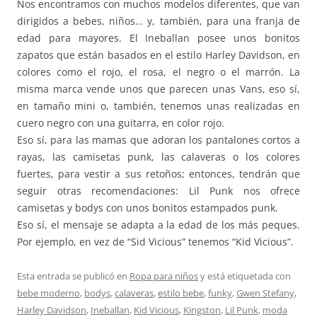
Nos encontramos con muchos modelos diferentes, que van
dirigidos a bebes, niños… y, también, para una franja de
edad para mayores. El Ineballan posee unos bonitos
zapatos que están basados en el estilo Harley Davidson, en
colores como el rojo, el rosa, el negro o el marrón. La
misma marca vende unos que parecen unas Vans, eso sí,
en tamaño mini o, también, tenemos unas realizadas en
cuero negro con una guitarra, en color rojo.
Eso sí, para las mamas que adoran los pantalones cortos a
rayas, las camisetas punk, las calaveras o los colores
fuertes, para vestir a sus retoños; entonces, tendrán que
seguir otras recomendaciones: Lil Punk nos ofrece
camisetas y bodys con unos bonitos estampados punk.
Eso sí, el mensaje se adapta a la edad de los más peques.
Por ejemplo, en vez de “Sid Vicious” tenemos “Kid Vicious”.
Esta entrada se publicó en
Ropa para niños
y está etiquetada con
bebe moderno
,
bodys
,
calaveras
,
estilo bebe
,
funky
,
Gwen Stefany
,
Harley Davidson
,
Ineballan
,
Kid Vicious
,
Kingston
,
Lil Punk
,
moda