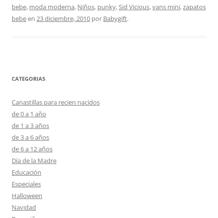
bebe
,
moda moderna
,
Niños
,
punky
,
Sid Vicious
,
vans mini
,
zapatos
bebe
en
23 diciembre, 2010
por
Babygift
.
CATEGORIAS
Canastillas para recien nacidos
de 0 a 1 año
de 1 a 3 años
de 3 a 6 años
de 6 a 12 años
Día de la Madre
Educación
Especiales
Halloween
Navidad