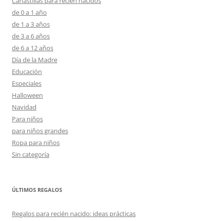
Canastillas para recien nacidos
de 0 a 1 año
de 1 a 3 años
de 3 a 6 años
de 6 a 12 años
Día de la Madre
Educación
Especiales
Halloween
Navidad
Para niños
para niños grandes
Ropa para niños
Sin categoría
ÚLTIMOS REGALOS
Regalos para recién nacido: ideas prácticas