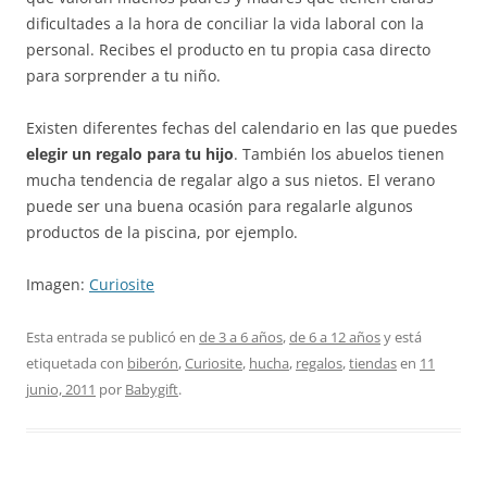
dificultades a la hora de conciliar la vida laboral con la
personal. Recibes el producto en tu propia casa directo
para sorprender a tu niño.
Existen diferentes fechas del calendario en las que puedes
elegir un regalo para tu hijo
. También los abuelos tienen
mucha tendencia de regalar algo a sus nietos. El verano
puede ser una buena ocasión para regalarle algunos
productos de la piscina, por ejemplo.
Imagen:
Curiosite
Esta entrada se publicó en
de 3 a 6 años
,
de 6 a 12 años
y está
etiquetada con
biberón
,
Curiosite
,
hucha
,
regalos
,
tiendas
en
11
junio, 2011
por
Babygift
.