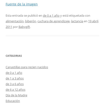
Fuente de la imagen
Esta entrada se publicó en
de 0 a 1 año
y está etiquetada con
alimentación
,
biberón
,
cuchara de aprendizaje
,
lactancia
en
19 abril,
2011
por
Babygift
.
CATEGORIAS
Canastillas para recien nacidos
de 0 a 1 año
de 1 a 3 años
de 3 a 6 años
de 6 a 12 años
Día de la Madre
Educación