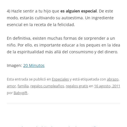
4) Hazle sentir a tu hijo que
es alguien especial
. De este
modo, estarás cultivando su autoestima. Un ingrediente
esencial en la receta de la felicidad.
En definitiva, existen muchas formas de sorprender a un
niño. Por ello, es importante educar a los peques en la idea
de la espiritualidad más allá del consumismo y del dinero.
Imagen:
20 Minutos
Esta entrada se publicó en
Especiales
y está etiquetada con
abrazo
,
amor
,
familia
,
regalos cumpleaños
,
regalos gratis
en
16 agosto, 2011
por
Babygift
.