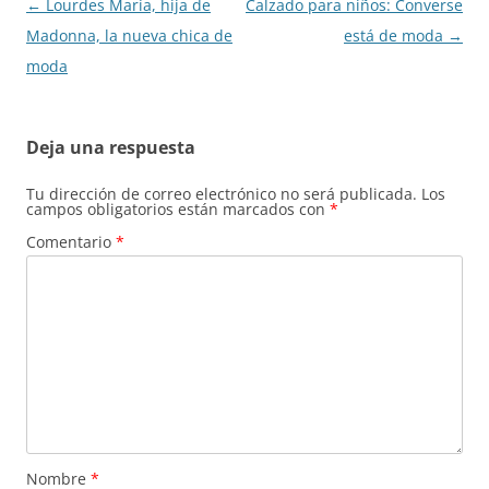
Navegación
←
Lourdes María, hija de
Calzado para niños: Converse
de
Madonna, la nueva chica de
está de moda
→
entradas
moda
Deja una respuesta
Tu dirección de correo electrónico no será publicada.
Los
campos obligatorios están marcados con
*
Comentario
*
Nombre
*