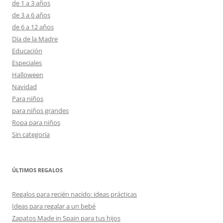
de 1 a 3 años
de 3 a 6 años
de 6 a 12 años
Día de la Madre
Educación
Especiales
Halloween
Navidad
Para niños
para niños grandes
Ropa para niños
Sin categoría
ÚLTIMOS REGALOS
Regalos para recién nacido: ideas prácticas
Ideas para regalar a un bebé
Zapatos Made in Spain para tus hijos