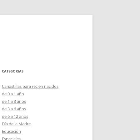
CATEGORIAS
Canastillas para recien nacidos
de 0 a 1 año
de 1 a 3 años
de 3 a 6 años
de 6 a 12 años
Día de la Madre
Educación
Especiales