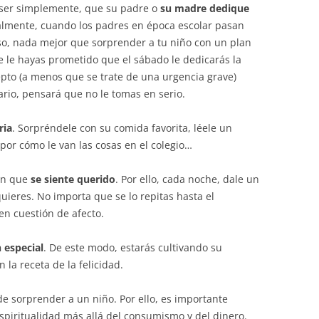
e ser simplemente, que su padre o
su madre dedique
almente, cuando los padres en época escolar pasan
o, nada mejor que sorprender a tu niño con un plan
e le hayas prometido que el sábado le dedicarás la
pto (a menos que se trate de una urgencia grave)
ario, pensará que no le tomas en serio.
ria
. Sorpréndele con su comida favorita, léele un
 por cómo le van las cosas en el colegio…
 en que
se siente querido
. Por ello, cada noche, dale un
uieres. No importa que se lo repitas hasta el
en cuestión de afecto.
n especial
. De este modo, estarás cultivando su
 la receta de la felicidad.
de sorprender a un niño. Por ello, es importante
espiritualidad más allá del consumismo y del dinero.