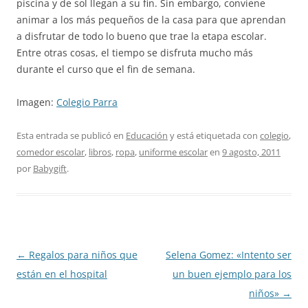
piscina y de sol llegan a su fin. Sin embargo, conviene
animar a los más pequeños de la casa para que aprendan
a disfrutar de todo lo bueno que trae la etapa escolar.
Entre otras cosas, el tiempo se disfruta mucho más
durante el curso que el fin de semana.
Imagen:
Colegio Parra
Esta entrada se publicó en
Educación
y está etiquetada con
colegio
,
comedor escolar
,
libros
,
ropa
,
uniforme escolar
en
9 agosto, 2011
por
Babygift
.
Navegación
←
Regalos para niños que
Selena Gomez: «Intento ser
de
están en el hospital
un buen ejemplo para los
entradas
niños»
→