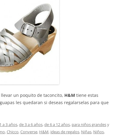
llevar un poquito de taconcito,
H&M
tiene estas
 guapas les quedaran si deseas regalarselas para que
1 a 3 años
,
de 3 a 6 años
,
de 6 a 12 años
,
para niños grandes
y
emo
,
Chicco
,
Converse
,
H&M
,
ideas de regalos
,
Niñas
,
Niños
,