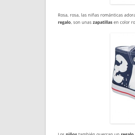
Rosa, rosa, las niñas románticas adoran
regalo
, son unas
zapatillas
en color r
Los
niños
también querran un
regalo