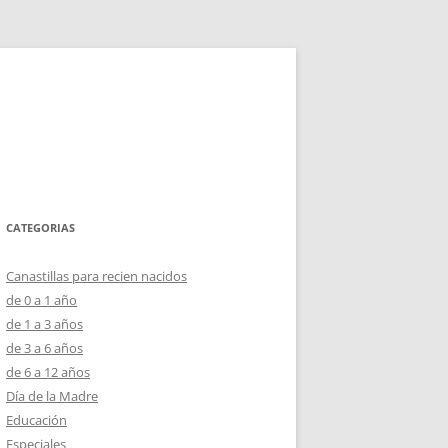
CATEGORIAS
Canastillas para recien nacidos
de 0 a 1 año
de 1 a 3 años
de 3 a 6 años
de 6 a 12 años
Día de la Madre
Educación
Especiales