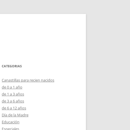
CATEGORIAS
Canastillas para recien nacidos
de 0 a 1 año
de 1 a 3 años
de 3 a 6 años
de 6 a 12 años
Día de la Madre
Educación
Especiales