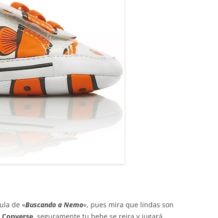
ula de «
Buscando a Nemo
«, pues mira que lindas son
a
Converse
, seguramente tu bebe se reira y jugará