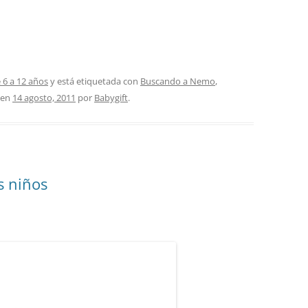
 6 a 12 años
y está etiquetada con
Buscando a Nemo
,
en
14 agosto, 2011
por
Babygift
.
s niños