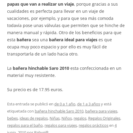
papas que van a realizar un viaje
, porque gracias a sus
cualidades es perfecta para llevar en un viaje de
vacaciones, por ejemplo, y para que sea más comoda
todavía pose unas válvulas que permiten que se hinche de
manera manual y rápida. Otro de los beneficios para que
esta
bañera
sea una
bañera ideal para viajes
es que
ocupa muy poco espacio y por ello es muy fácil de
transportarla de un lado hacia otro.
La
bañera hinchable Saro 2010
esta confeccionada en un
material muy resistente.
Su precio es de 17.95 euros.
Esta entrada se publicó en
de 0 a 1 año
,
de 1 a 3 años
y está
etiquetada con
bañera hinchable Saro 2010
,
bañera para viajes
,
bebes
,
ideas de regalos
,
Niñas
,
Niños
,
regalos
,
Regalos Originales
,
regalos para el baño
,
regalos para viajes
,
regalos prácticos
en
4
junio, 2010
por
Babygift
.