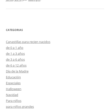
CATEGORIAS
Canastillas para recien nacidos
de 0 a 1 año
de 1 a 3 años
de 3 a 6 años
de 6 a 12 años
Día de la Madre
Educación
Especiales
Halloween
Navidad
Para niños
para niños grandes