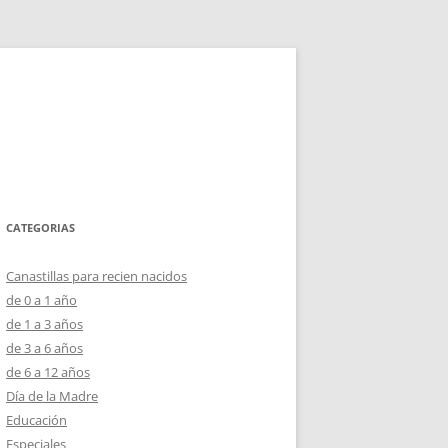
CATEGORIAS
Canastillas para recien nacidos
de 0 a 1 año
de 1 a 3 años
de 3 a 6 años
de 6 a 12 años
Día de la Madre
Educación
Especiales