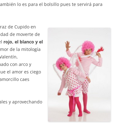
mbién lo es para el bolsillo pues te servirá para
fraz de Cupido en
sidad de moverte de
el
rojo, el blanco y el
amor de la mitología
Valentín,
ado con arco y
que el amor es ciego
amorcillo caes
vales y aprovechando