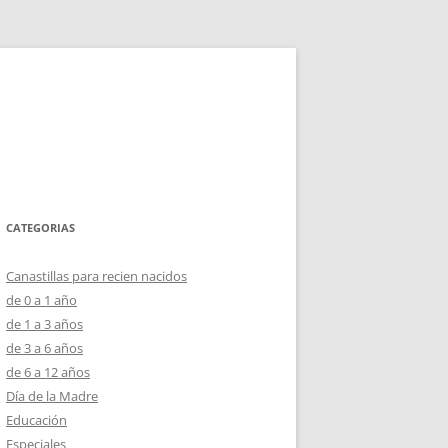
CATEGORIAS
Canastillas para recien nacidos
de 0 a 1 año
de 1 a 3 años
de 3 a 6 años
de 6 a 12 años
Día de la Madre
Educación
Especiales