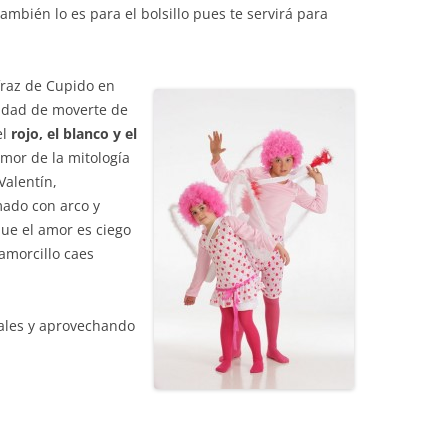
mbién lo es para el bolsillo pues te servirá para
fraz de Cupido en
sidad de moverte de
el
rojo, el blanco y el
amor de la mitología
Valentín,
ado con arco y
que el amor es ciego
amorcillo caes
vales y aprovechando