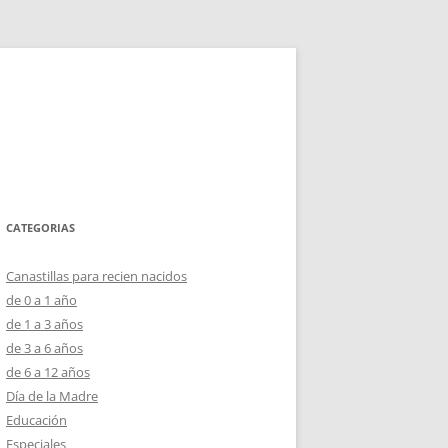
CATEGORIAS
Canastillas para recien nacidos
de 0 a 1 año
de 1 a 3 años
de 3 a 6 años
de 6 a 12 años
Día de la Madre
Educación
Especiales