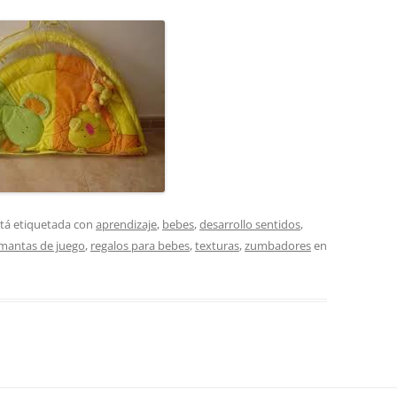
tá etiquetada con
aprendizaje
,
bebes
,
desarrollo sentidos
,
mantas de juego
,
regalos para bebes
,
texturas
,
zumbadores
en