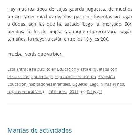
Hay muchos tipos de cajas guarda juguetes, de muchos
precios y con muchos diseños, pero mis favoritas sin lugar
a dudas, son las que ha sacado “Lego” al mercado. Son
bonitas, fáciles de limpiar y aunque el precio varía según
tamaños, la mayoría están entre los 10 y los 20€.
Prueba. Verás que va bien.
Esta entrada se publicó en
Educación
y está etiquetada con
´decoración
,
aprendizaje
,
cajas almacenamiento
,
diversión
,
Educación
,
habitaciones infantiles
,
juguetes
,
Lego
,
Niñas
,
Niños
,
regalos educativos
en
16 febrero, 2011
por
Babygift
.
Mantas de actividades