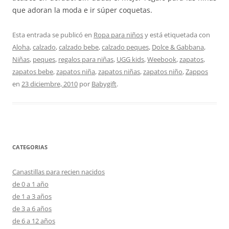
que adoran la moda e ir súper coquetas.
Esta entrada se publicó en
Ropa para niños
y está etiquetada con
Aloha
,
calzado
,
calzado bebe
,
calzado peques
,
Dolce & Gabbana
,
Niñas
,
peques
,
regalos para niñas
,
UGG kids
,
Weebook
,
zapatos
,
zapatos bebe
,
zapatos niña
,
zapatos niñas
,
zapatos niño
,
Zappos
en
23 diciembre, 2010
por
Babygift
.
CATEGORIAS
Canastillas para recien nacidos
de 0 a 1 año
de 1 a 3 años
de 3 a 6 años
de 6 a 12 años