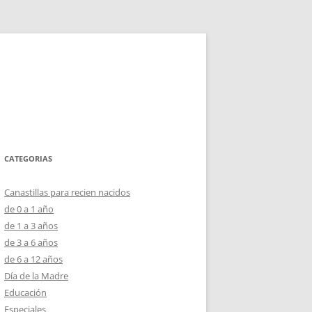
CATEGORIAS
Canastillas para recien nacidos
de 0 a 1 año
de 1 a 3 años
de 3 a 6 años
de 6 a 12 años
Día de la Madre
Educación
Especiales