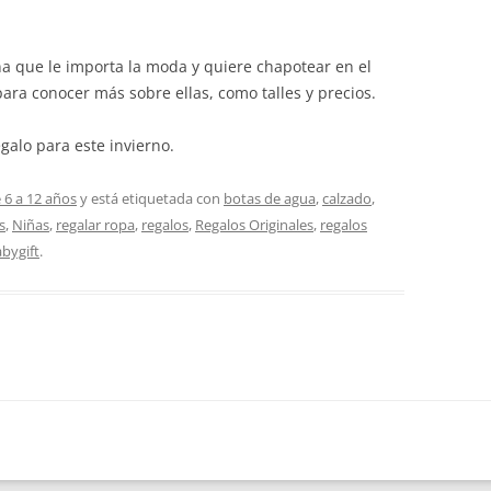
iña que le importa la moda y quiere chapotear en el
ara conocer más sobre ellas, como talles y precios.
galo para este invierno.
 6 a 12 años
y está etiquetada con
botas de agua
,
calzado
,
s
,
Niñas
,
regalar ropa
,
regalos
,
Regalos Originales
,
regalos
bygift
.