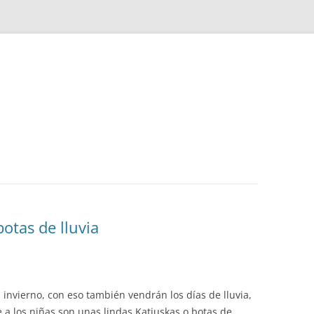
botas de lluvia
 invierno, con eso también vendrán los días de lluvia,
e a los niñas son unas lindas Katiuskas o botas de