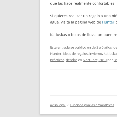
que las hace realmente confortables
Si quieres realizar un regalo a una n
agua, visita la página web de
Hunter
p
Katiuskas o botas de lluvia un buen re
Esta entrada se publicó en
de 3 a 6 años
,
de
Hunter
,
ideas de regalos
,
invierno
,
katiuska
prácticos
,
tiendas
en
6 octubre, 2010
por
Ba
aviso legal
Funciona gracias a WordPress