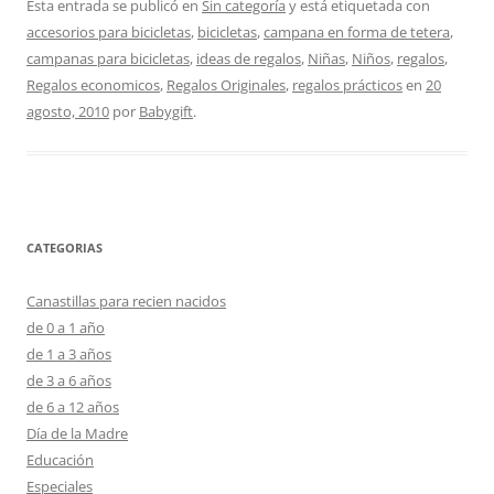
Esta entrada se publicó en
Sin categoría
y está etiquetada con
accesorios para bicicletas
,
bicicletas
,
campana en forma de tetera
,
campanas para bicicletas
,
ideas de regalos
,
Niñas
,
Niños
,
regalos
,
Regalos economicos
,
Regalos Originales
,
regalos prácticos
en
20
agosto, 2010
por
Babygift
.
CATEGORIAS
Canastillas para recien nacidos
de 0 a 1 año
de 1 a 3 años
de 3 a 6 años
de 6 a 12 años
Día de la Madre
Educación
Especiales