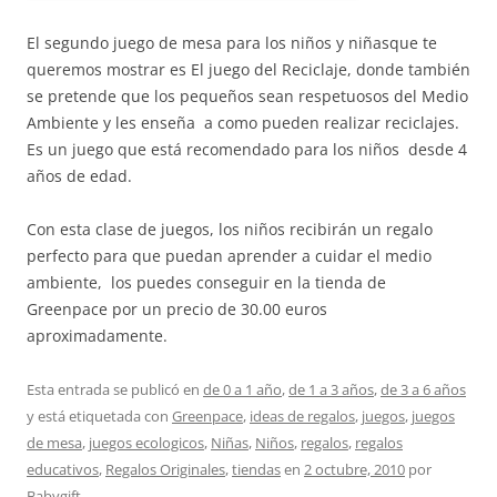
El segundo juego de mesa para los niños y niñasque te
queremos mostrar es El juego del Reciclaje, donde también
se pretende que los pequeños sean respetuosos del Medio
Ambiente y les enseña a como pueden realizar reciclajes.
Es un juego que está recomendado para los niños desde 4
años de edad.
Con esta clase de juegos, los niños recibirán un regalo
perfecto para que puedan aprender a cuidar el medio
ambiente, los puedes conseguir en la tienda de
Greenpace por un precio de 30.00 euros
aproximadamente.
Esta entrada se publicó en
de 0 a 1 año
,
de 1 a 3 años
,
de 3 a 6 años
y está etiquetada con
Greenpace
,
ideas de regalos
,
juegos
,
juegos
de mesa
,
juegos ecologicos
,
Niñas
,
Niños
,
regalos
,
regalos
educativos
,
Regalos Originales
,
tiendas
en
2 octubre, 2010
por
Babygift
.