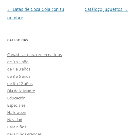
Navegación
←
Latas de Coca Cola con tu
Catálogo Juguettos
→
de
nombre
entradas
CATEGORIAS
Canastillas para recien nacidos
de 0 a 1 año
de 1 a 3 años
de 3 a 6 años
de 6 a 12 años
Día de la Madre
Educación
Especiales
Halloween
Navidad
Para niños
para niños grandes