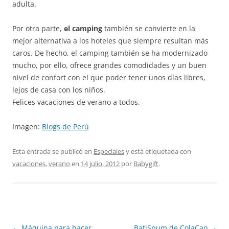
adulta.
Por otra parte,
el camping
también se convierte en la
mejor alternativa a los hoteles que siempre resultan más
caros. De hecho, el camping también se ha modernizado
mucho, por ello, ofrece grandes comodidades y un buen
nivel de confort con el que poder tener unos días libres,
lejos de casa con los niños.
Felices vacaciones de verano a todos.
Imagen:
Blogs de Perú
Esta entrada se publicó en
Especiales
y está etiquetada con
vacaciones
,
verano
en
14 julio, 2012
por
Babygift
.
Navegación
←
Máquina para hacer
BatiSpum de ColaCao
→