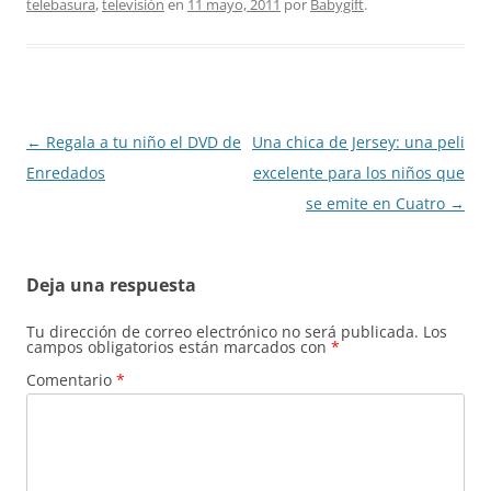
telebasura
,
televisión
en
11 mayo, 2011
por
Babygift
.
Navegación
←
Regala a tu niño el DVD de
Una chica de Jersey: una peli
de
Enredados
excelente para los niños que
entradas
se emite en Cuatro
→
Deja una respuesta
Tu dirección de correo electrónico no será publicada.
Los
campos obligatorios están marcados con
*
Comentario
*