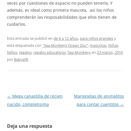
veces por cuestiones de espacio no pueden tenerla. Y
además, es ideal como primera mascota, así los niños
comprenderán las resposabilidades que ellos tienen de
cuidarlos.
Esta entrada se publicó en
de 6 a 12 años
,
para niños grandes
y
está etiquetada con
"Sea Monkeys Ocean Zoo"
,
mascotas
,
Niñas
,
Niños
,
regalos
,
regalos educativos
,
Sea Monkeys
en
23 marzo, 2010
por
Babygift
.
Navegación
←
Mega canastilla de recien
Marionetas de animalitos
de
nacido, completisima
para contar cuentitos
→
entradas
Deja una respuesta