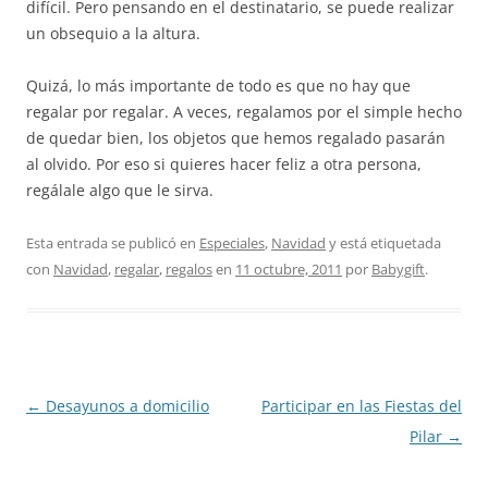
difícil. Pero pensando en el destinatario, se puede realizar
un obsequio a la altura.
Quizá, lo más importante de todo es que no hay que
regalar por regalar. A veces, regalamos por el simple hecho
de quedar bien, los objetos que hemos regalado pasarán
al olvido. Por eso si quieres hacer feliz a otra persona,
regálale algo que le sirva.
Esta entrada se publicó en
Especiales
,
Navidad
y está etiquetada
con
Navidad
,
regalar
,
regalos
en
11 octubre, 2011
por
Babygift
.
Navegación
←
Desayunos a domicilio
Participar en las Fiestas del
de
Pilar
→
entradas