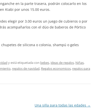
nganche en la parte trasera, podrán colocarlo en los
 en Kiabi por unos 15.00 euros.
des elegir por 3.00 euros un juego de cubieros o por
podrás acompañarlos con el dúo de baberos de Pórtico
 chupetes de silicona o colonia, shampú o geles
vidad
y está etiquetada con
bebes
,
ideas de regalos
,
Niñas
,
imiento
,
regalos de navidad
,
Regalos economicos
,
regalos para
Una silla para todas las edades
→