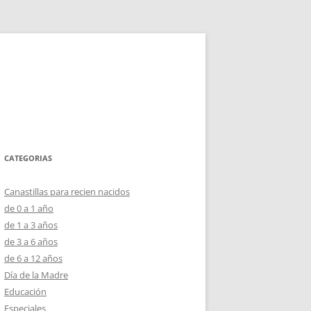
CATEGORIAS
Canastillas para recien nacidos
de 0 a 1 año
de 1 a 3 años
de 3 a 6 años
de 6 a 12 años
Día de la Madre
Educación
Especiales