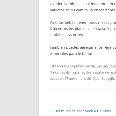
volador Dumbo, el cual mediante un e
barrotes de su camita, lo encontrarás
Ya si los bebés tienen unos meses pue
6.00 euros los platos con la taza. Y 
Outlet a 1.55 euros.
También puedes agregar a los regalos
especiales para le baño.
Esta entrada se publicó en
de 0 a 1 año
,
Na
Niños
,
regalar ropa
,
regalos
,
regalos de nac
bebes
en
17 noviembre, 2010
por
Babygift
.
Navegación
←
Del muro de Facebook a un libro