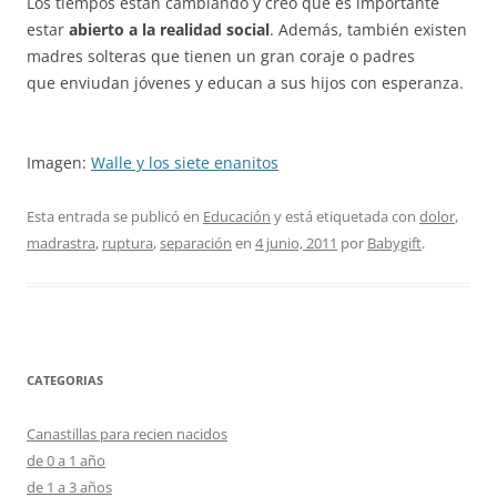
Los tiempos están cambiando y creo que es importante
estar
abierto a la realidad social
. Además, también existen
madres solteras que tienen un gran coraje o padres
que enviudan jóvenes y educan a sus hijos con esperanza.
Imagen:
Walle y los siete enanitos
Esta entrada se publicó en
Educación
y está etiquetada con
dolor
,
madrastra
,
ruptura
,
separación
en
4 junio, 2011
por
Babygift
.
CATEGORIAS
Canastillas para recien nacidos
de 0 a 1 año
de 1 a 3 años