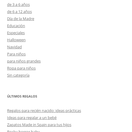
de 3 a 6 años
de 6 a 12 años
Día de la Madre
Educación
Especiales
Halloween
Navidad
Para niños
para niños grandes
Ropa para niños
Sin categoría
ÚLTIMOS REGALOS
Regalos para recién nacido: ideas prácticas
Ideas para regalar a un bebé
Zapatos Made in Spain para tus hijos
Rocky horror baby