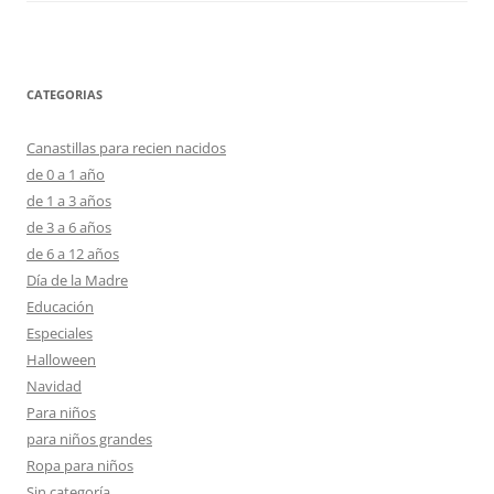
CATEGORIAS
Canastillas para recien nacidos
de 0 a 1 año
de 1 a 3 años
de 3 a 6 años
de 6 a 12 años
Día de la Madre
Educación
Especiales
Halloween
Navidad
Para niños
para niños grandes
Ropa para niños
Sin categoría