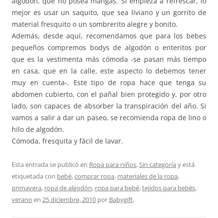
algodón, que no posea mangas. Si empieza a refrescar, lo
mejor es usar un saquito, que sea liviano y un gorrito de
material fresquito o un sombrerito alegre y bonito.
Además, desde aquí, recomendamos que para los bebes
pequeños compremos bodys de algodón o enteritos por
que es la vestimenta más cómoda -se pasan más tiempo
en casa, que en la calle, este aspecto lo debemos tener
muy en cuenta-. Este tipo de ropa hace que tenga su
abdomen cubierto, con el pañal bien protegido y, por otro
lado, son capaces de absorber la transpiración del año. Si
vamos a salir a dar un paseo, se recomienda ropa de lino o
hilo de algodón.
Cómoda, fresquita y fácil de lavar.
Esta entrada se publicó en
Ropa para niños
,
Sin categoría
y está
etiquetada con
bebé
,
comprar ropa
,
materiales de la ropa
,
primavera
,
ropa de algodón
,
ropa para bebé
,
tejidos para bebés
,
verano
en
25 diciembre, 2010
por
Babygift
.