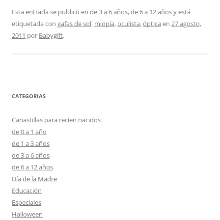
Esta entrada se publicó en
de 3 a 6 años
,
de 6 a 12 años
y está
etiquetada con
gafas de sol
,
miopía
,
oculista
,
óptica
en
27 agosto,
2011
por
Babygift
.
CATEGORIAS
Canastillas para recien nacidos
de 0 a 1 año
de 1 a 3 años
de 3 a 6 años
de 6 a 12 años
Día de la Madre
Educación
Especiales
Halloween