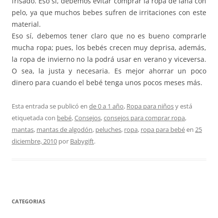
frisado. Eso sí, debemos evitar comprar la ropa de lana con
pelo, ya que muchos bebes sufren de irritaciones con este
material.
Eso sí, debemos tener claro que no es bueno comprarle
mucha ropa; pues, los bebés crecen muy deprisa, además,
la ropa de invierno no la podrá usar en verano y viceversa.
O sea, la justa y necesaria. Es mejor ahorrar un poco
dinero para cuando el bebé tenga unos pocos meses más.
Esta entrada se publicó en
de 0 a 1 año
,
Ropa para niños
y está
etiquetada con
bebé
,
Consejos
,
consejos para comprar ropa
,
mantas
,
mantas de algodón
,
peluches
,
ropa
,
ropa para bebé
en
25
diciembre, 2010
por
Babygift
.
CATEGORIAS