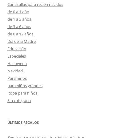
Canastillas para recien nacidos
de 0 a 1 año
de 1 a 3 años
de 3 a 6 años
de 6 a 12 años
Día de la Madre
Educación
Especiales
Halloween
Navidad
Para niños
para niños grandes
Ropa para niños
Sin categoría
ÚLTIMOS REGALOS
Regalos para recién nacido: ideas prácticas