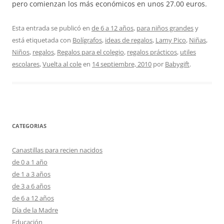
pero comienzan los más económicos en unos 27.00 euros.
Esta entrada se publicó en
de 6 a 12 años
,
para niños grandes
y
está etiquetada con
Bolígrafos
,
ideas de regalos
,
Lamy Pico
,
Niñas
,
Niños
,
regalos
,
Regalos para el colegio
,
regalos prácticos
,
utiles
escolares
,
Vuelta al cole
en
14 septiembre, 2010
por
Babygift
.
CATEGORIAS
Canastillas para recien nacidos
de 0 a 1 año
de 1 a 3 años
de 3 a 6 años
de 6 a 12 años
Día de la Madre
Educación