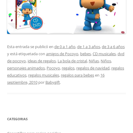
Esta entrada se publicó en
de 0 a 1 año
,
de 1 a 3 años
,
de 3 a 6 años
y está etiquetada con
amigos de Pocoyo
,
bebes
,
CD musicales
,
dvd
de pocoyo
,
ideas de regalos
,
La bola de cristal
,
Niñas
,
Niños
,
personajes animados
,
Pocoyo
,
regalos
,
regalos de navidad
,
regalos
educativos
,
regalos musicales
,
regalos para bebes
en
16
septiembre, 2010
por
Babygift
.
CATEGORIAS