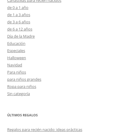
Canastillas para recien nacidos
de 0 a 1 año
de 1 a 3 años
de 3 a 6 años
de 6 a 12 años
Día de la Madre
Educación
Especiales
Halloween
Navidad
Para niños
para niños grandes
Ropa para niños
Sin categoría
ÚLTIMOS REGALOS
Regalos para recién nacido: ideas prácticas