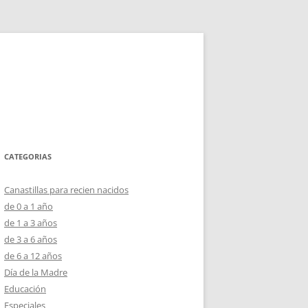
CATEGORIAS
Canastillas para recien nacidos
de 0 a 1 año
de 1 a 3 años
de 3 a 6 años
de 6 a 12 años
Día de la Madre
Educación
Especiales