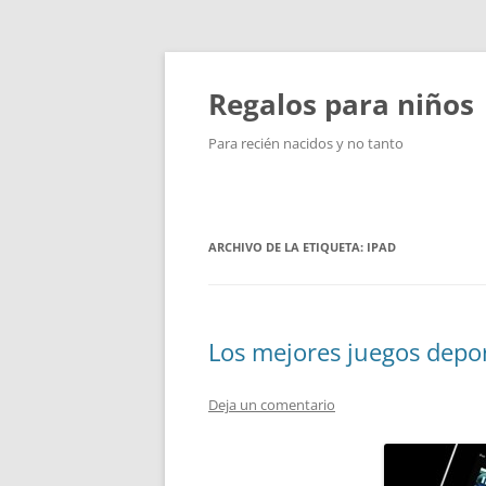
Saltar
al
contenido
Regalos para niños
Para recién nacidos y no tanto
ARCHIVO DE LA ETIQUETA:
IPAD
Los mejores juegos depor
Deja un comentario