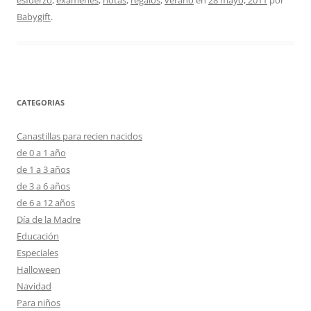
esfuerzo
,
exámenes
,
notas
,
regalos
,
verano
en
28 mayo, 2011
por
Babygift
.
CATEGORIAS
Canastillas para recien nacidos
de 0 a 1 año
de 1 a 3 años
de 3 a 6 años
de 6 a 12 años
Día de la Madre
Educación
Especiales
Halloween
Navidad
Para niños