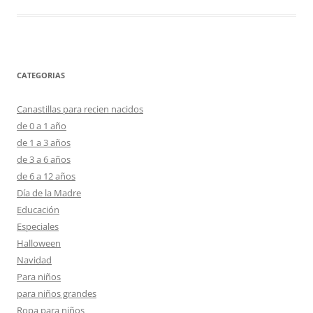
CATEGORIAS
Canastillas para recien nacidos
de 0 a 1 año
de 1 a 3 años
de 3 a 6 años
de 6 a 12 años
Día de la Madre
Educación
Especiales
Halloween
Navidad
Para niños
para niños grandes
Ropa para niños