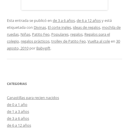
Esta entrada se publicó en
de 3 a 6 años
,
de 6 a 12 años
y está
etiquetada con
Divinas
,
El corte ingles
,
ideas de regalos
,
mochila de
ruedas
,
Niñas
,
Patito Feo
,
Populares
,
regalos
,
Regalos para el
colegio
,
regalos prácticos
,
trolley de Patito Feo
,
Vuelta al cole
en
30
agosto, 2010
por
Babygift
.
CATEGORIAS
Canastillas para recien nacidos
de 0 a 1 año
de 1 a 3 años
de 3 a 6 años
de 6 a 12 años