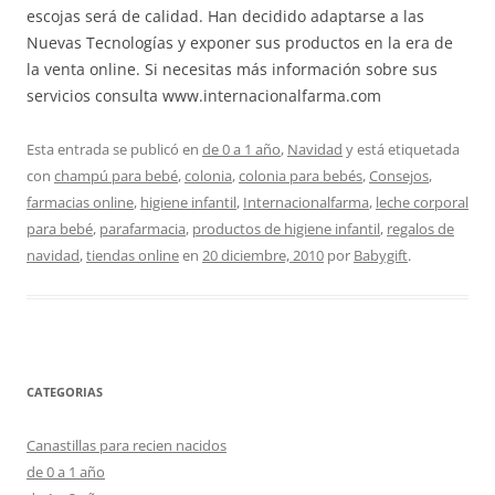
escojas será de calidad. Han decidido adaptarse a las
Nuevas Tecnologías y exponer sus productos en la era de
la venta online. Si necesitas más información sobre sus
servicios consulta www.internacionalfarma.com
Esta entrada se publicó en
de 0 a 1 año
,
Navidad
y está etiquetada
con
champú para bebé
,
colonia
,
colonia para bebés
,
Consejos
,
farmacias online
,
higiene infantil
,
Internacionalfarma
,
leche corporal
para bebé
,
parafarmacia
,
productos de higiene infantil
,
regalos de
navidad
,
tiendas online
en
20 diciembre, 2010
por
Babygift
.
CATEGORIAS
Canastillas para recien nacidos
de 0 a 1 año