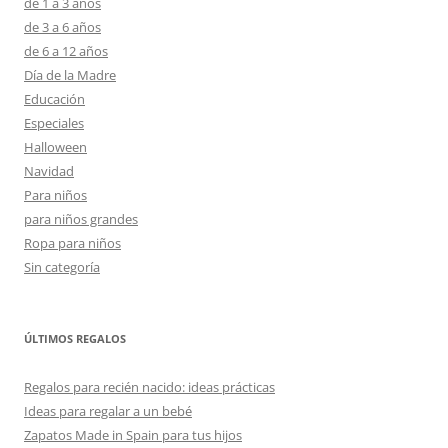
de 1 a 3 años
de 3 a 6 años
de 6 a 12 años
Día de la Madre
Educación
Especiales
Halloween
Navidad
Para niños
para niños grandes
Ropa para niños
Sin categoría
ÚLTIMOS REGALOS
Regalos para recién nacido: ideas prácticas
Ideas para regalar a un bebé
Zapatos Made in Spain para tus hijos