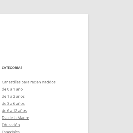
CATEGORIAS
Canastillas para recien nacidos
de 0 a 1 año
de 1 a 3 años
de 3 a 6 años
de 6 a 12 años
Día de la Madre
Educación
Especiales