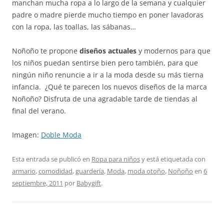
manchan mucha ropa a lo largo de la semana y cualquier
padre o madre pierde mucho tiempo en poner lavadoras
con la ropa, las toallas, las sábanas…
Noñoño te propone
diseños actuales
y modernos para que
los niños puedan sentirse bien pero también, para que
ningún niño renuncie a ir a la moda desde su más tierna
infancia. ¿Qué te parecen los nuevos diseños de la marca
Noñoño? Disfruta de una agradable tarde de tiendas al
final del verano.
Imagen:
Doble Moda
Esta entrada se publicó en
Ropa para niños
y está etiquetada con
armario
,
comodidad
,
guardería
,
Moda
,
moda otoño
,
Noñoño
en
6
septiembre, 2011
por
Babygift
.